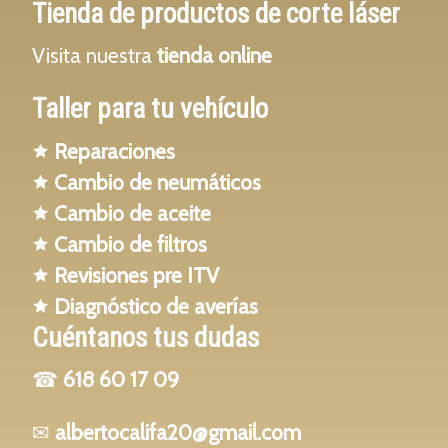
Tienda
de productos de corte láser
Visita nuestra
tienda online
Taller para tu vehículo
🟊
Reparaciones
🟊
Cambio de neumáticos
🟊
Cambio de aceite
🟊
Cambio de filtros
🟊
Revisiones pre ITV
🟊
Diagnóstico de averías
Cuéntanos tus dudas
☎
618 60 17 09
✉
albertocalifa20@gmail.com