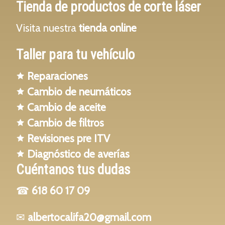
Tienda
de productos de corte láser
Visita nuestra
tienda online
Taller para tu vehículo
🟊
Reparaciones
🟊
Cambio de neumáticos
🟊
Cambio de aceite
🟊
Cambio de filtros
🟊
Revisiones pre ITV
🟊
Diagnóstico de averías
Cuéntanos tus dudas
☎
618 60 17 09
✉
albertocalifa20@gmail.com